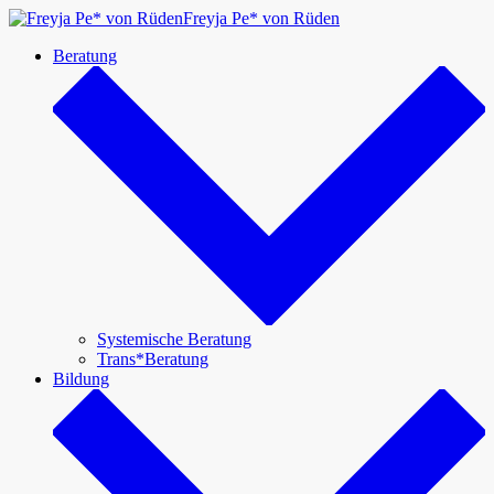
Zum
Freyja Pe* von Rüden
Inhalt
Beratung
springen
Systemische Beratung
Trans*Beratung
Bildung