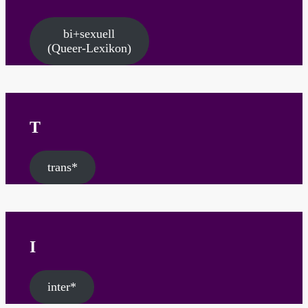
bi+sexuell
(Queer-Lexikon)
T
trans*
I
inter*